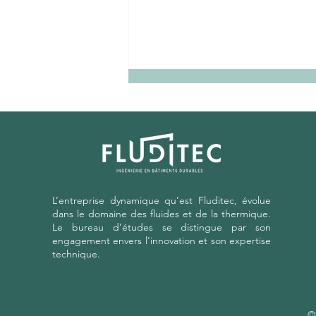
L’entreprise dynamique qu’est Fluditec, évolue
Diagnostic Collège
dans le domaine des fluides et de la thermique.
SCAER (29)
Le bureau d’études se distingue par son
engagement envers l'innovation et son expertise
technique.
©