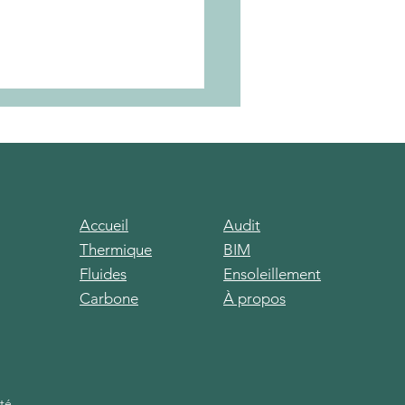
Accueil
Audit
Thermique
BIM
vation - Le Roof -
Fluides
Ensoleillement
es (56)
Carbone
À propos
ité