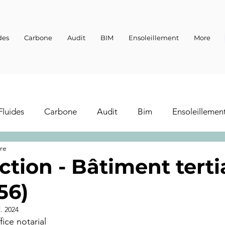
des
Carbone
Audit
BIM
Ensoleillement
More
Fluides
Carbone
Audit
Bim
Ensoleillemen
ure
tion - Bâtiment tertia
(56)
l. 2024
ice notarial