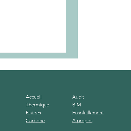
Accueil
Audit
Thermique
BIM
ul d'ensoleillement
Fluides
Ensoleillement
Carbone
À propos