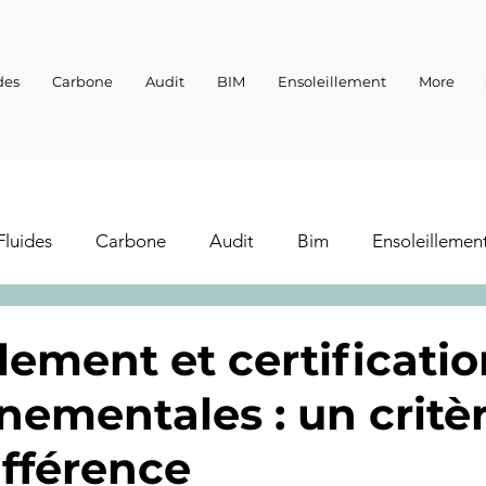
des
Carbone
Audit
BIM
Ensoleillement
More
Fluides
Carbone
Audit
Bim
Ensoleillemen
lement et certificati
nementales : un critè
différence