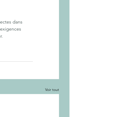
tectes dans 
 exigences 
r.
Voir tout