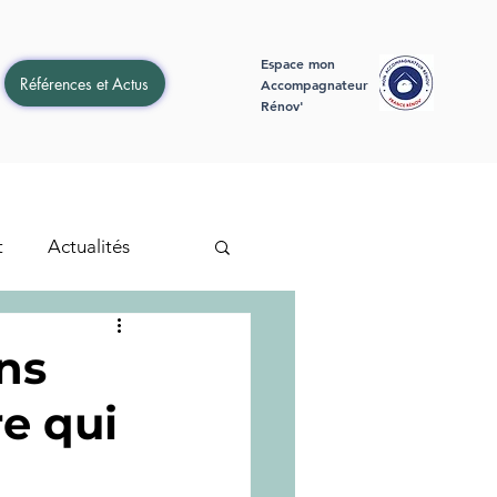
Espace mon
Références et Actus
Accompagnateur
Rénov'
t
Actualités
ons
re qui