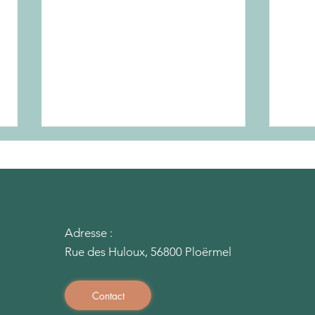
Adresse :
Rue des Huloux, 56800 Ploërmel
Calc
Intégrer l'ensoleillement
dès la conception : un
avantage décisif pour
Contact
votre permis de