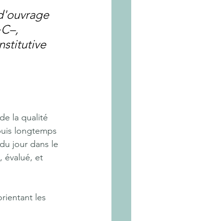
 d'ouvrage 
C–, 
stitutive 
e la qualité 
puis longtemps 
 du jour dans le 
 évalué, et 
rientant les 